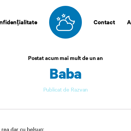
nfidențialitate
Contact
A
Postat acum mai mult de un an
Baba
Publicat de Razvan
rea dar cu belsug;