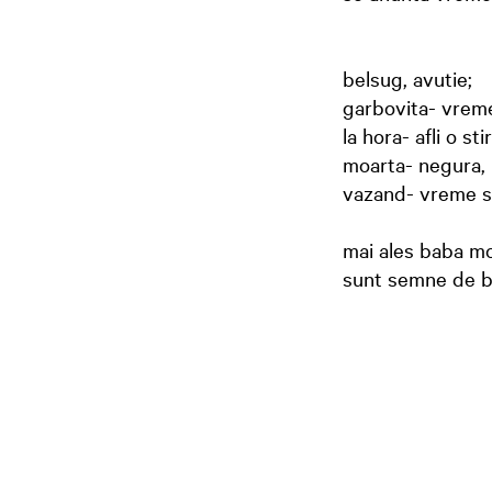
belsug, avutie;
garbovita- vreme
la hora- afli o st
moarta- negura, 
vazand- vreme s
mai ales baba mo
sunt semne de b