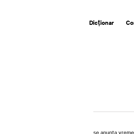
Dicționar
Co
se anunta vreme 