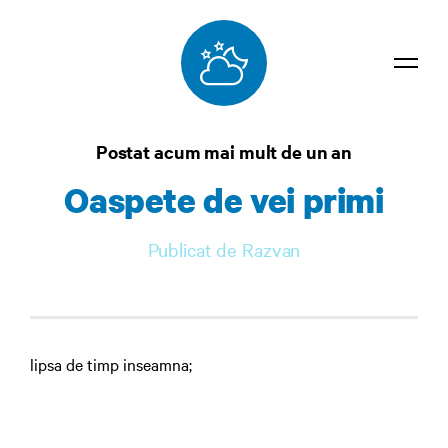
Dicționar
Postat acum mai mult de un an
Confidențialitate
Oaspete de vei primi
Contact
Publicat de Razvan
Autentificare
lipsa de timp inseamna;